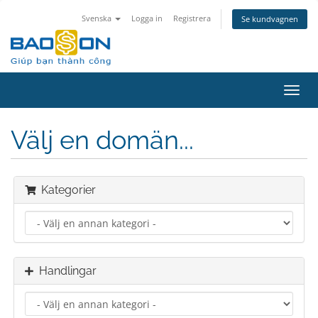
Svenska
Logga in
Registrera
Se kundvagnen
Växla
navig
Välj en domän...
Kategorier
Handlingar