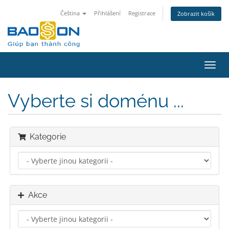
Čeština
Přihlášení
Registrace
Zobrazit košík
Přep
navig
Vyberte si doménu ...
Kategorie
Akce