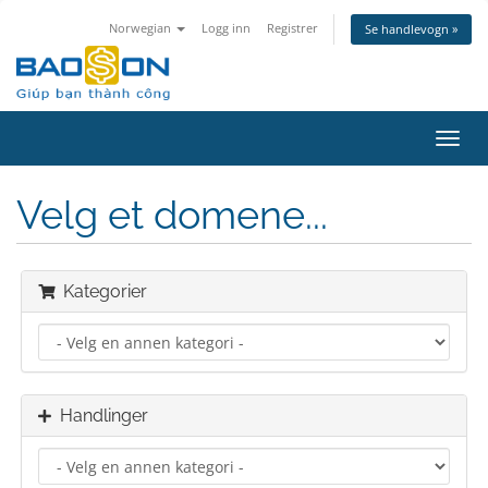
Norwegian
Logg inn
Registrer
Se handlevogn »
Bytt
navig
Velg et domene...
Kategorier
Handlinger