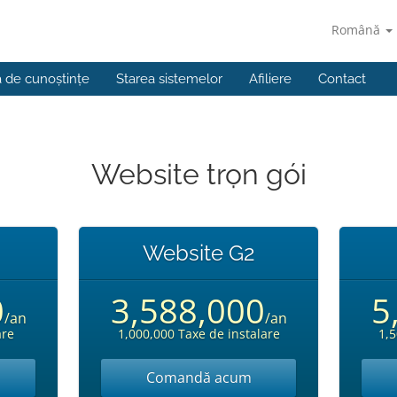
Română
a de cunoștințe
Starea sistemelor
Afiliere
Contact
Website trọn gói
Website G2
0
3,588,000
5
/an
/an
are
1,000,000 Taxe de instalare
1,5
Comandă acum