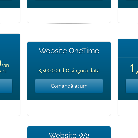
Website OneTime
0
1
/an
3,500,000 đ O singură dată
lare
Comandă acum
Website W2