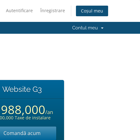
Autentificare
Înregistrare
Coșul meu
Contul meu
Website G3
,988,000
/an
00,000 Taxe de instalare
Comandă acum