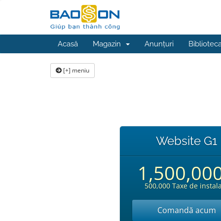
Acasă
Magazin
Anunțuri
Bibliotec
[+] meniu
Website G1
1,500,00
500,000 Taxe de instal
Comandă acum