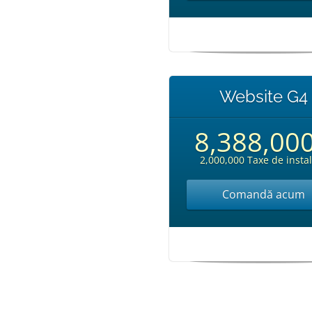
Website G4
8,388,00
2,000,000 Taxe de insta
Comandă acum