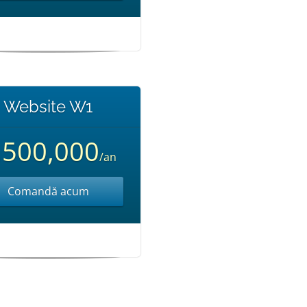
Website W1
,500,000
/an
Comandă acum