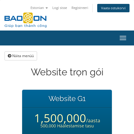
Estonian
Logi sisse
Registreeri
Vaata ostukorvi
Lülit
navig
Näita menüü
Website trọn gói
Website G1
1,500,000
/aasta
500,000 Häälestamise tasu