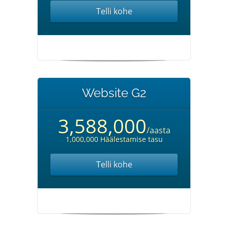
Telli kohe
Website G2
3,588,000
/aasta
1,000,000 Häälestamise tasu
Telli kohe