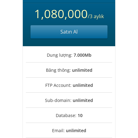
1,080,000
/3 aylık
Satın Al
Dung lượng:
7.000Mb
Băng thông:
unlimited
FTP Account:
unlimited
Sub-domain:
unlimited
Database:
10
Email:
unlimited