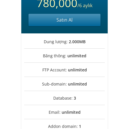
780,000
/6 aylık
Satın Al
Dung lượng:
2.000MB
Băng thông:
unlimited
FTP Account:
unlimited
Sub-domain:
unlimited
Database:
3
Email:
unlimited
Addon domain:
1