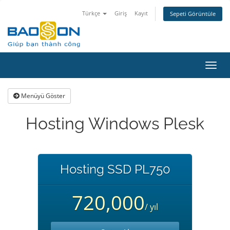
Türkçe
Giriş
Kayıt
Sepeti Görüntüle
Gezi
değiş
Menüyü Göster
Hosting Windows Plesk
Hosting SSD PL750
720,000
/ yıl