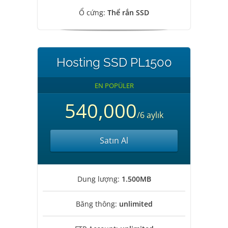
Ổ cứng:
Thể rắn SSD
Hosting SSD PL1500
EN POPÜLER
540,000
/6 aylık
Satın Al
Dung lượng:
1.500MB
Băng thông:
unlimited