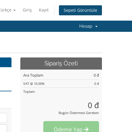
Türkçe
Giriş
Kayıt
Sepeti Görüntüle
Hesap
Sipariş Özeti
Ara Toplam
0 đ
VAT @ 10.00%
0 đ
Toplam
0 đ
Bugün Ödenmesi Gereken
Ödeme Yap