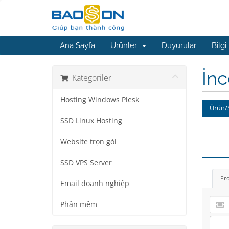
Ana Sayfa
Ürünler
Duyurular
Bilgi
İn
Kategoriler
Hosting Windows Plesk
Ürün/
SSD Linux Hosting
Website trọn gói
SSD VPS Server
Pr
Email doanh nghiệp
Phần mềm