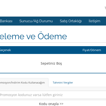
 Bankası
Sunucu/Ağ Durumu
Satış Ortaklığı
İletişim
celeme ve Ödeme
Seçenek
Fiyat/Dönem
Sepetiniz Boş
omosyon/İndirim Kodu Kullanacağım
Tahmini Vergiler
Kodu onayla >>